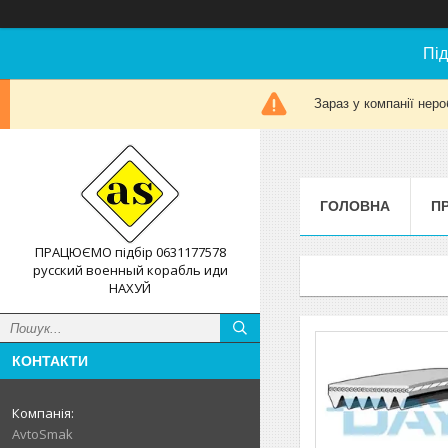
Під
Зараз у компанії неро
ГОЛОВНА
П
ПРАЦЮЄМО підбір 0631177578
русский военный корабль иди
НАХУЙ
КОНТАКТИ
AvtoSmak