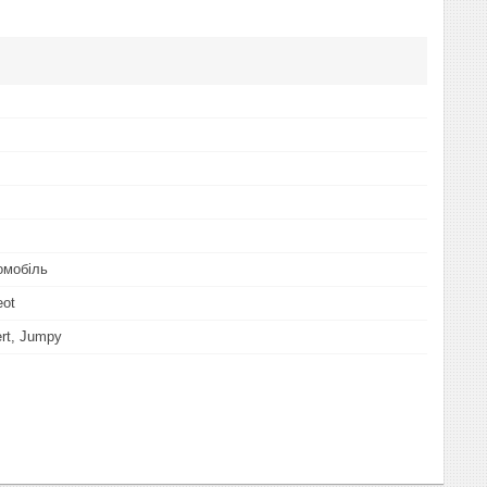
омобіль
eot
ert, Jumpy