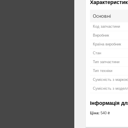
Характеристик
Основні
Код запчастини
Виробник
Країна виробник
Стан
Тип запчастини
Тип техніки
Сумісність з марко
Сумісність з модел
Інформація дл
Ціна:
540 ₴