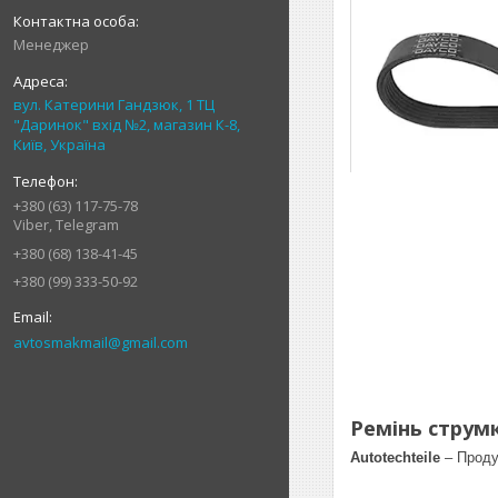
Менеджер
вул. Катерини Гандзюк, 1 ТЦ
"Даринок" вхід №2, магазин К-8,
Київ, Україна
+380 (63) 117-75-78
Viber, Telegram
+380 (68) 138-41-45
+380 (99) 333-50-92
avtosmakmail@gmail.com
Ремінь струмк
Autotechteile
– Проду