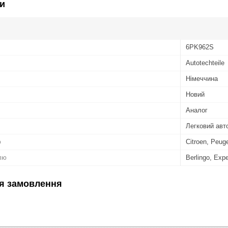
и
6PK962S
Autotechteile
Німеччина
Новий
Аналог
Легковий авт
ю
Citroen, Peug
лю
Berlingo, Exp
я замовлення