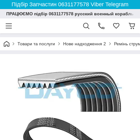
Підбір Запчастин 0631177578 Viber Telegram
ПРАЦЮЄМО підбір 0631177578 русский военный корабль и
Товари та послуги
Нове надходження 2
Ремінь струм