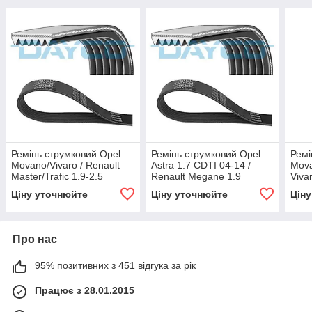
Ремінь струмковий Opel
Ремінь струмковий Opel
Ремі
Movano/Vivaro / Renault
Astra 1.7 CDTI 04-14 /
Mova
Master/Trafic 1.9-2.5
Renault Megane 1.9
Viva
i/Di/DTI/dCi 00-,6PK1150
dCi/dTi 97-03, Dayco,
Rena
Ціну уточнюйте
Ціну уточнюйте
Цін
6PK1606,
Trafi
C7P
Про нас
95% позитивних з 451 відгука за рік
Працює з 28.01.2015