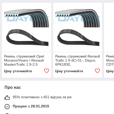
Ремінь струмковий Opel
Ремінь струмковий Renault
Ремі
Movano/Vivaro / Renault
Trafic 1.9 dCi 01-, Dayco,
Mova
Master/Trafic 1.9-2.5
6PK1830,
CDTI
i/Di/DTI/dCi 00-,6PK1150
2.0 
Ціну уточнюйте
Ціну уточнюйте
Цін
Про нас
95% позитивних з 451 відгука за рік
Працює з 28.01.2015