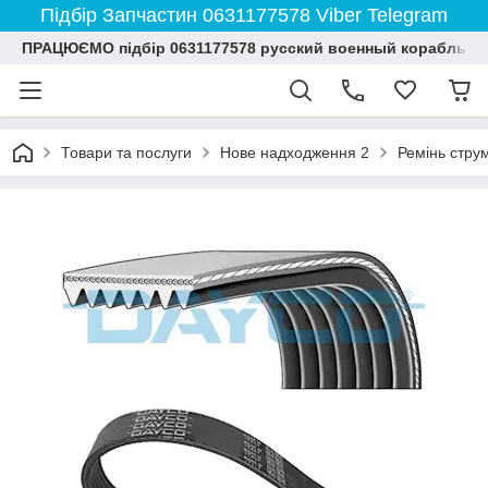
Підбір Запчастин 0631177578 Viber Telegram
ПРАЦЮЄМО підбір 0631177578 русский военный корабль и
Товари та послуги
Нове надходження 2
Ремінь струм