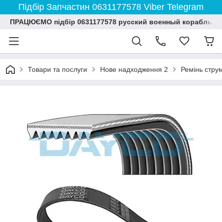
Підбір Запчастин 0631177578 Viber Telegram
ПРАЦЮЄМО підбір 0631177578 русский военный корабль и
Товари та послуги
Нове надходження 2
Ремінь струм