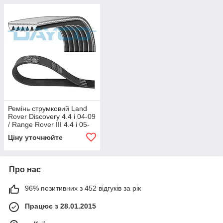
Ремінь струмковий Land
Rover Discovery 4.4 i 04-09
/ Range Rover III 4.4 i 05-
12 / Range Rover Sport 4.4
Ціну уточнюйте
i 05-13 8PK848
Про нас
96% позитивних з 452 відгуків за рік
Працює з 28.01.2015