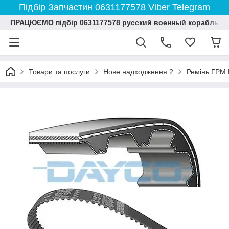
Підбір Запчастин 0631177578 Viber Telegram
ПРАЦЮЄМО підбір 0631177578 русский военный корабль и
Товари та послуги
Нове надходження 2
Ремінь ГРМ 