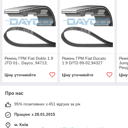
Ремінь ГРМ Fiat Doblo 1.9
Ремінь ГРМ Fiat Ducato
Ремі
JTD 01-, Dayco, 94713,
1.9 D/TD 89-02,94327
Jump
Peug
Dayc
Ціну уточнюйте
Ціну уточнюйте
Цін
Про нас
95% позитивних з 451 відгука за рік
Працює з 28.01.2015
м. Київ