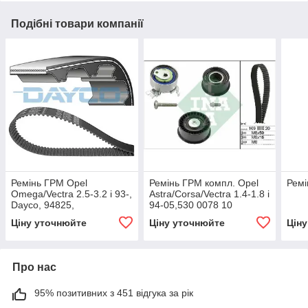
Подібні товари компанії
Ремінь ГРМ Opel
Ремінь ГРМ компл. Opel
Ремі
Omega/Vectra 2.5-3.2 i 93-,
Astra/Corsa/Vectra 1.4-1.8 i
Dayco, 94825,
94-05,530 0078 10
Ціну уточнюйте
Ціну уточнюйте
Цін
Про нас
95% позитивних з 451 відгука за рік