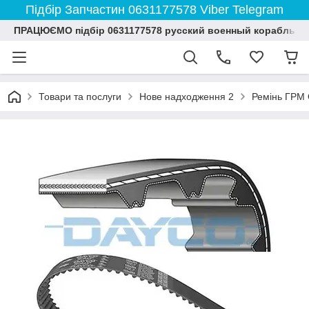
Підбір Запчастин 0631177578 Viber Telegram
ПРАЦЮЄМО підбір 0631177578 русский военный корабль и
Товари та послуги
Нове надходження 2
Ремінь ГРМ O