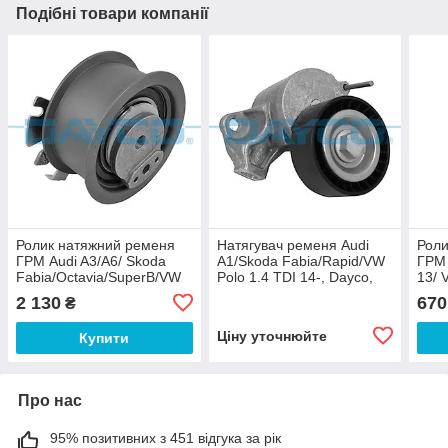
Подібні товари компанії
Ролик натяжний ременя
Натягувач ременя Audi
Роли
ГРМ Audi A3/A6/ Skoda
A1/Skoda Fabia/Rapid/VW
ГРМ 
Fabia/Octavia/SuperB/VW
Polo 1.4 TDI 14-, Dayco,
13/ 
Golf/Jetta/Passat/Touran/T5
APV3800,
15/ 
2 130
670
₴
2.0 TDI
Golf/
Ціну уточнюйте
Купити
Про нас
95% позитивних з 451 відгука за рік