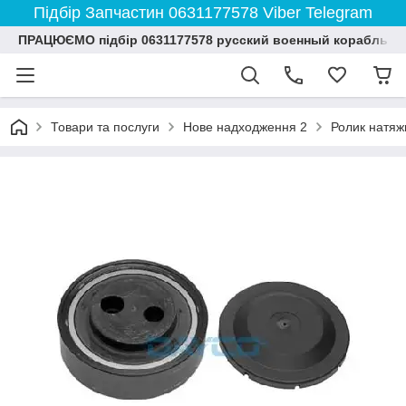
Підбір Запчастин 0631177578 Viber Telegram
ПРАЦЮЄМО підбір 0631177578 русский военный корабль и
Товари та послуги
Нове надходження 2
Ролик натяж