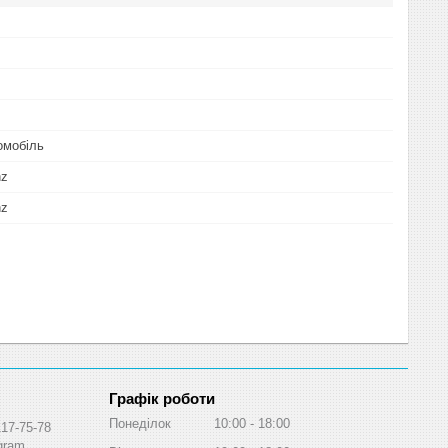
омобіль
nz
nz
Графік роботи
Понеділок
10:00
18:00
117-75-78
egram