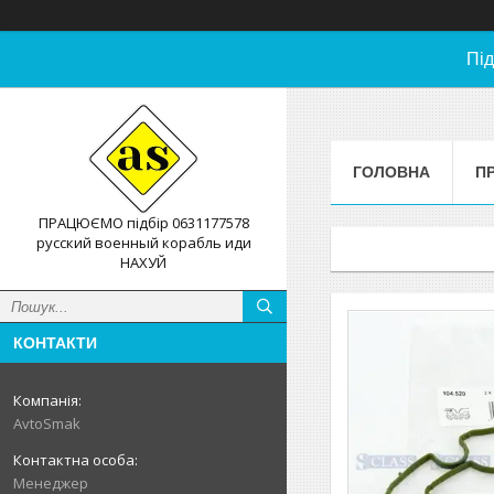
Під
ГОЛОВНА
П
ПРАЦЮЄМО підбір 0631177578
русский военный корабль иди
НАХУЙ
КОНТАКТИ
AvtoSmak
Менеджер