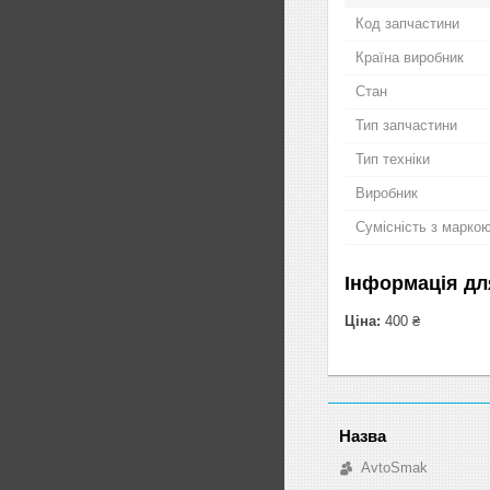
Код запчастини
Країна виробник
Стан
Тип запчастини
Тип техніки
Виробник
Сумісність з марко
Інформація дл
Ціна:
400 ₴
AvtoSmak