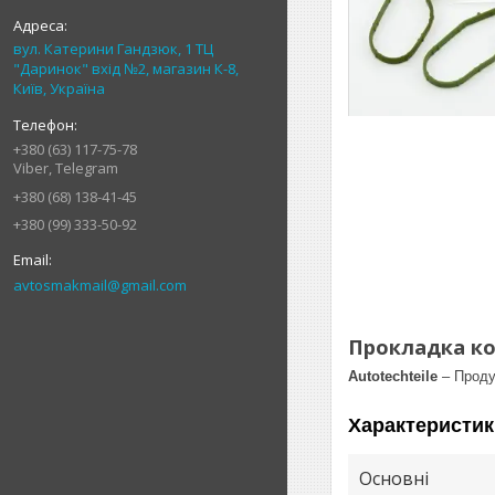
вул. Катерини Гандзюк, 1 ТЦ
"Даринок" вхід №2, магазин К-8,
Київ, Україна
+380 (63) 117-75-78
Viber, Telegram
+380 (68) 138-41-45
+380 (99) 333-50-92
avtosmakmail@gmail.com
Прокладка ко
Autotechteile
– Проду
Характеристик
Основні