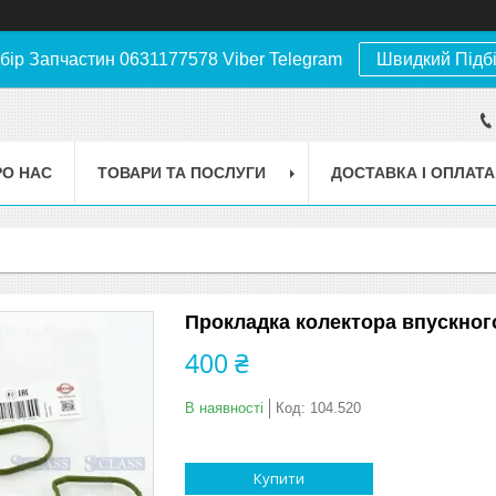
бір Запчастин 0631177578 Viber Telegram
Швидкий Підб
РО НАС
ТОВАРИ ТА ПОСЛУГИ
ДОСТАВКА І ОПЛАТА
Прокладка колектора впускного
400 ₴
В наявності
Код:
104.520
Купити