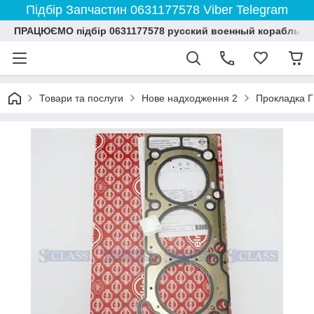
Підбір Запчастин 0631177578 Viber Telegram
ПРАЦЮЄМО підбір 0631177578 русский военный корабль и
Товари та послуги
Нове надходження 2
Прокладка Г