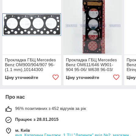
Прокладка ГБЦ Mercedes
Прокладка ГБЦ Mercedes
Прок
Benz OM900/904/907 96-
Benz OM611/646 W901-
Benz
(1.1 mm),10144300
904 95-06/ W638 96-03/
Elri
W202/W203 98-07/
Ціну уточнюйте
Ціну уточнюйте
Цін
W210/W211 98-08 (1.4
mm),
Про нас
96% позитивних з 452 відгуків за рік
Працює з 28.01.2015
м. Київ
вул. Катерини Гандзюк, 1 ТЦ "Даринок" вхід №2, магазин