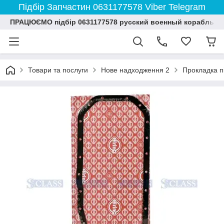
Підбір Запчастин 0631177578 Viber Telegram
ПРАЦЮЄМО підбір 0631177578 русский военный корабль и
Товари та послуги
Нове надходження 2
Прокладка пі