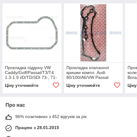
Прокладка піддону VW
Прокладка клапанної
Прок
Caddy/Golf/Passat/T3/T4
кришки компл. Audi
коле
1.3-1.9 i/D/TD/SDI 73-, 71-
80/100/A6/VW Passat
Bora
12948-10
1.8/2.0 i 88-, Elring,
1.6-
Ціну уточнюйте
Ціну уточнюйте
Цін
567.388,
Про нас
96% позитивних з 452 відгуків за рік
Працює з 28.01.2015