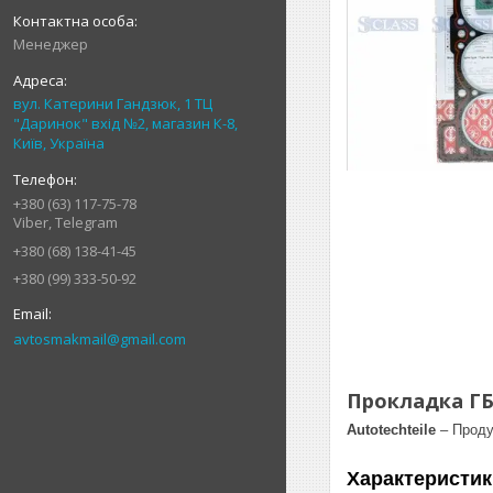
Менеджер
вул. Катерини Гандзюк, 1 ТЦ
"Даринок" вхід №2, магазин К-8,
Київ, Україна
+380 (63) 117-75-78
Viber, Telegram
+380 (68) 138-41-45
+380 (99) 333-50-92
avtosmakmail@gmail.com
Прокладка ГБЦ 
Autotechteile
– Проду
Характеристик