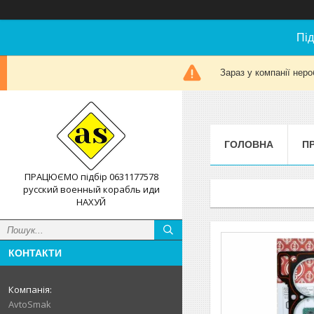
Під
Зараз у компанії неро
ГОЛОВНА
П
ПРАЦЮЄМО підбір 0631177578
русский военный корабль иди
НАХУЙ
КОНТАКТИ
AvtoSmak