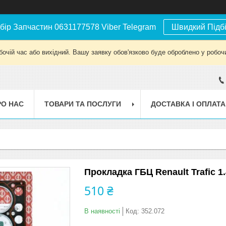
бір Запчастин 0631177578 Viber Telegram
Швидкий Підб
бочій час або вихідний. Вашу заявку обов'язково буде оброблено у робочи
РО НАС
ТОВАРИ ТА ПОСЛУГИ
ДОСТАВКА І ОПЛАТА
Прокладка ГБЦ Renault Trafic 1.4
510 ₴
В наявності
Код:
352.072