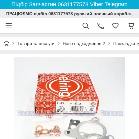
Підбір Запчастин 0631177578 Viber Telegram
ПРАЦЮЄМО підбір 0631177578 русский военный корабль и
Товари та послуги
Нове надходження 2
Прокладки т