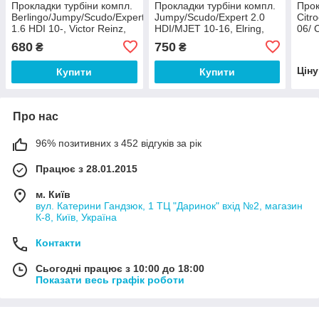
Прокладки турбіни компл.
Прокладки турбіни компл.
Прок
Berlingo/Jumpy/Scudo/Expert/Partner
Jumpy/Scudo/Expert 2.0
Citr
1.6 HDI 10-, Victor Reinz,
HDI/MJET 10-16, Elring,
06/ 
04-10340-01,
587.210,
Scud
680
750
₴
₴
Peug
Цін
Купити
Купити
Про нас
96% позитивних з 452 відгуків за рік
Працює з 28.01.2015
м. Київ
вул. Катерини Гандзюк, 1 ТЦ "Даринок" вхід №2, магазин
К-8, Київ, Україна
Контакти
Сьогодні працює з 10:00 до 18:00
Показати весь графік роботи