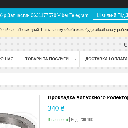
бір Запчастин 0631177578 Viber Telegram
Швидкий Підб
бочій час або вихідний. Вашу заявку обов'язково буде оброблено у робочи
РО НАС
ТОВАРИ ТА ПОСЛУГИ
ДОСТАВКА І ОПЛАТА
Прокладка випускного колектор
340 ₴
В наявності
Код:
738.190