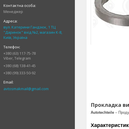
Менеджер
вул. Катерини Гандзюк, 1 ТЦ
"Даринок" вхід №2, магазин К-8,
Київ, Україна
+380 (63) 117-75-78
Viber, Telegram
+380 (68) 138-41-45
+380 (99) 333-50-92
avtosmakmail@gmail.com
Прокладка ви
Autotechteile
– Проду
Характеристик