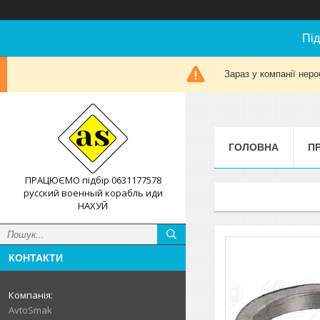
Під
Зараз у компанії неро
ГОЛОВНА
П
ПРАЦЮЄМО підбір 0631177578
русский военный корабль иди
НАХУЙ
КОНТАКТИ
AvtoSmak