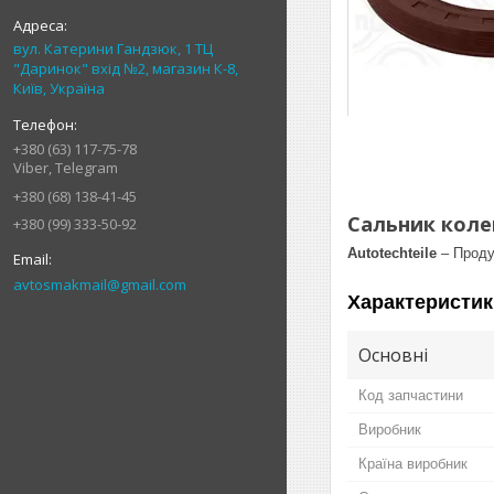
вул. Катерини Гандзюк, 1 ТЦ
"Даринок" вхід №2, магазин К-8,
Київ, Україна
+380 (63) 117-75-78
Viber, Telegram
+380 (68) 138-41-45
Сальник коленв
+380 (99) 333-50-92
Autotechteile
– Проду
avtosmakmail@gmail.com
Характеристик
Основні
Код запчастини
Виробник
Країна виробник