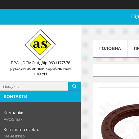
Під
ГОЛОВНА
П
ПРАЦЮЄМО підбір 0631177578
русский военный корабль иди
НАХУЙ
КОНТАКТИ
AvtoSmak
Менеджер