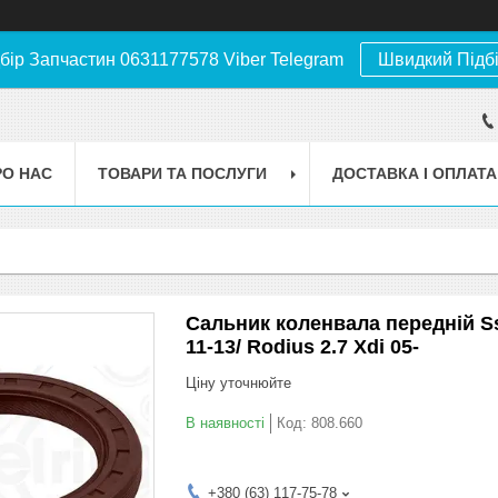
бір Запчастин 0631177578 Viber Telegram
Швидкий Підб
РО НАС
ТОВАРИ ТА ПОСЛУГИ
ДОСТАВКА І ОПЛАТА
Сальник коленвала передній Ss
11-13/ Rodius 2.7 Xdi 05-
Ціну уточнюйте
В наявності
Код:
808.660
+380 (63) 117-75-78