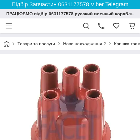
Підбір Запчастин 0631177578 Viber Telegram
ПРАЦЮЄМО підбір 0631177578 русский военный корабль и
Товари та послуги
Нове надходження 2
Кришка трам