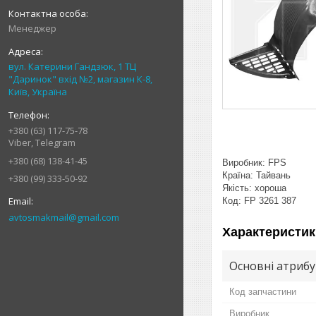
Менеджер
вул. Катерини Гандзюк, 1 ТЦ
"Даринок" вхід №2, магазин К-8,
Київ, Україна
+380 (63) 117-75-78
Viber, Telegram
+380 (68) 138-41-45
Виробник: FPS
Країна: Тайвань
+380 (99) 333-50-92
Якість: хороша
Код: FP 3261 387
avtosmakmail@gmail.com
Характеристик
Основні атриб
Код запчастини
Виробник