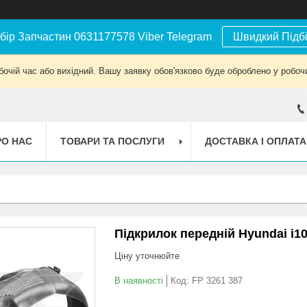
бір Запчастин 0631177578 Viber Telegram
Швидкий Підб
бочій час або вихідний. Вашу заявку обов'язково буде оброблено у робочи
РО НАС
ТОВАРИ ТА ПОСЛУГИ
ДОСТАВКА І ОПЛАТА
Підкрилок передній Hyundai i10 
Ціну уточнюйте
В наявності
Код:
FP 3261 387