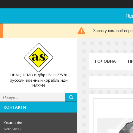
Під
Зараз у компанії неро
ГОЛОВНА
П
ПРАЦЮЄМО підбір 0631177578
русский военный корабль иди
НАХУЙ
КОНТАКТИ
AvtoSmak