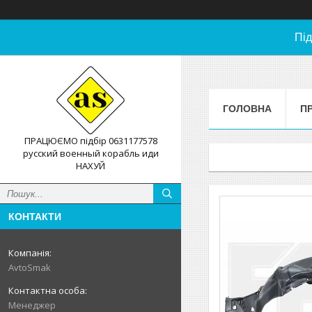
Під
ГОЛОВНА
П
ПРАЦЮЄМО підбір 0631177578
русский военный корабль иди
НАХУЙ
КОНТАКТИ
AvtoSmak
Менеджер