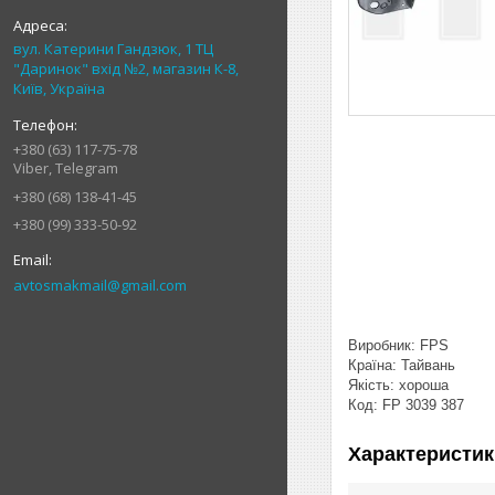
вул. Катерини Гандзюк, 1 ТЦ
"Даринок" вхід №2, магазин К-8,
Київ, Україна
+380 (63) 117-75-78
Viber, Telegram
+380 (68) 138-41-45
+380 (99) 333-50-92
avtosmakmail@gmail.com
Виробник: FPS
Країна: Тайвань
Якість: хороша
Код: FP 3039 387
Характеристик