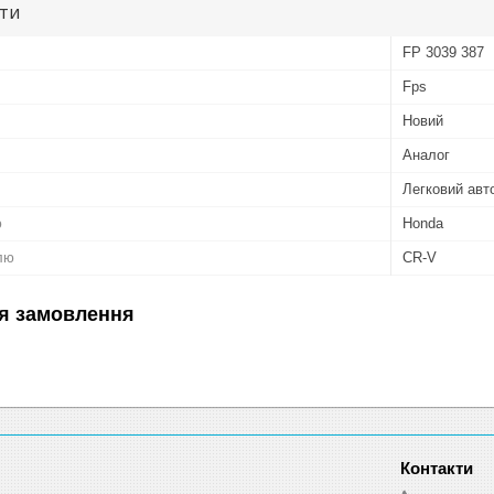
ути
FP 3039 387
Fps
Новий
Аналог
Легковий авт
ю
Honda
лю
CR-V
я замовлення