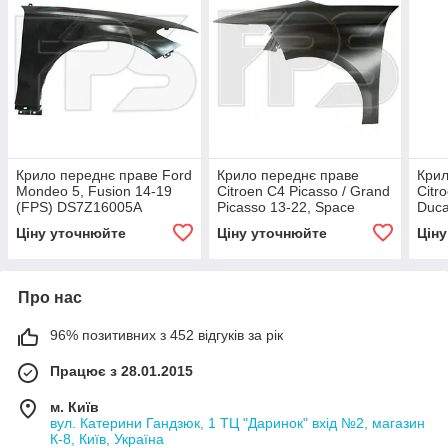
Крило переднє праве Ford
Крило переднє праве
Крил
Mondeo 5, Fusion 14-19
Citroen C4 Picasso / Grand
Citr
(FPS) DS7Z16005A
Picasso 13-22, Space
Duca
Tourer 18- (Тайвань)
(FPS
Ціну уточнюйте
Ціну уточнюйте
Цін
1612022280
Про нас
96% позитивних з 452 відгуків за рік
Працює з 28.01.2015
м. Київ
вул. Катерини Гандзюк, 1 ТЦ "Даринок" вхід №2, магазин
К-8, Київ, Україна