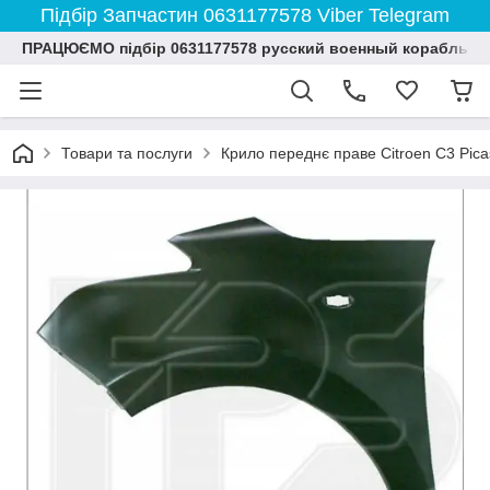
Підбір Запчастин 0631177578 Viber Telegram
ПРАЦЮЄМО підбір 0631177578 русский военный корабль и
Товари та послуги
Крило переднє праве Citroen C3 Pic