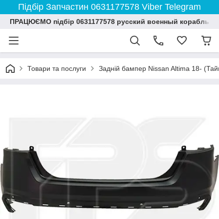
Підбір Запчастин 0631177578 Viber Telegram
ПРАЦЮЄМО підбір 0631177578 русский военный корабль и
Товари та послуги
Задній бампер Nissan Altima 18- (Тай