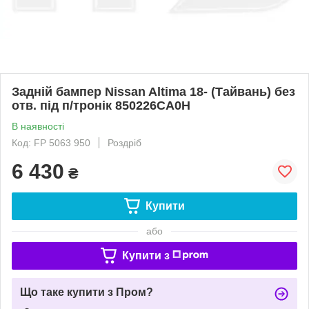
Задній бампер Nissan Altima 18- (Тайвань) без
отв. під п/тронік 850226CA0H
В наявності
Код: FP 5063 950
Роздріб
6 430
₴
Купити
або
Купити з
Що таке купити з Пром?