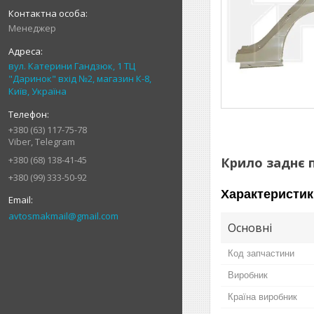
Менеджер
вул. Катерини Гандзюк, 1 ТЦ
"Даринок" вхід №2, магазин К-8,
Київ, Україна
+380 (63) 117-75-78
Viber, Telegram
+380 (68) 138-41-45
Крило заднє п
+380 (99) 333-50-92
Характеристик
avtosmakmail@gmail.com
Основні
Код запчастини
Виробник
Країна виробник