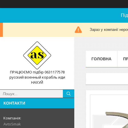
Під
Зараз у компанії неро
ГОЛОВНА
П
ПРАЦЮЄМО підбір 0631177578
русский военный корабль иди
НАХУЙ
КОНТАКТИ
AvtoSmak