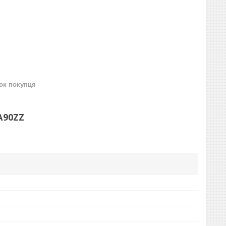
нок покупця
A90ZZ