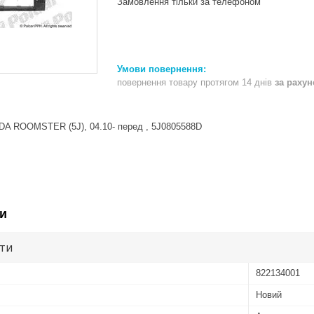
Замовлення тільки за телефоном
повернення товару протягом 14 днів
за раху
A ROOMSTER (5J), 04.10- перед , 5J0805588D
и
ути
822134001
Новий