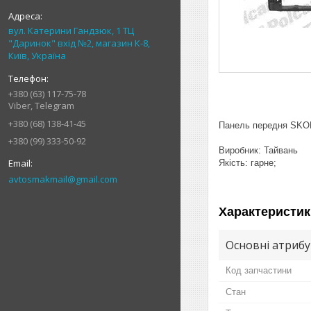
вул. Катерини Гандзюк, 1 ТЦ
"Даринок" вхід №2, магазин К-8,
Київ, Україна
+380 (63) 117-75-78
Viber, Telegram
+380 (68) 138-41-45
Панель передня SKOD
+380 (99) 333-50-92
Виробник: Тайвань
Якість: гарне;
avtosmakmail@gmail.com
Характеристик
Основні атриб
Код запчастини
Стан