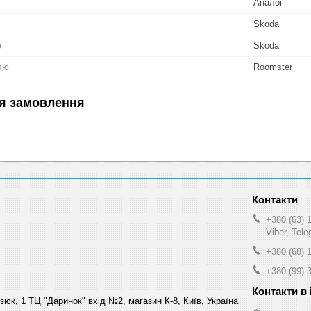
Аналог
Skoda
ю
Skoda
лю
Roomster
я замовлення
+380 (63) 
Viber, Tel
+380 (68) 
+380 (99) 
зюк, 1 ТЦ "Даринок" вхід №2, магазин К-8, Київ, Україна