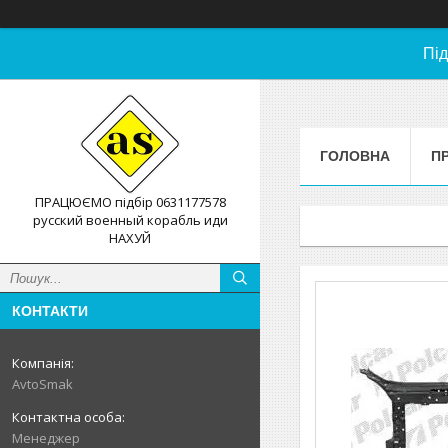
Під
ГОЛОВНА
П
ПРАЦЮЄМО підбір 0631177578
русский военный корабль иди
НАХУЙ
КОНТАКТИ
AvtoSmak
Менеджер