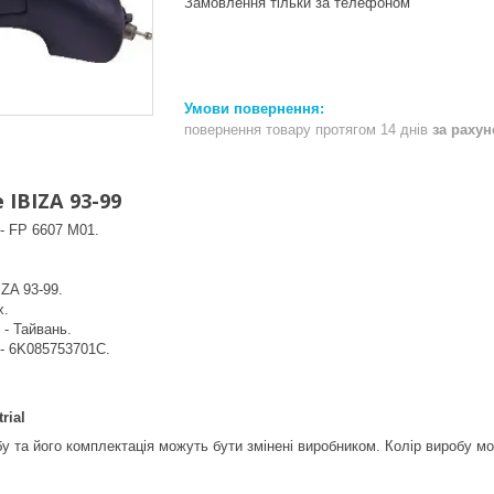
Замовлення тільки за телефоном
повернення товару протягом 14 днів
за раху
 IBIZA 93-99
- FP 6607 M01.
IZA 93-99.
x.
 - Тайвань.
 - 6K085753701C.
rial
у та його комплектація можуть бути змінені виробником. Колір виробу м