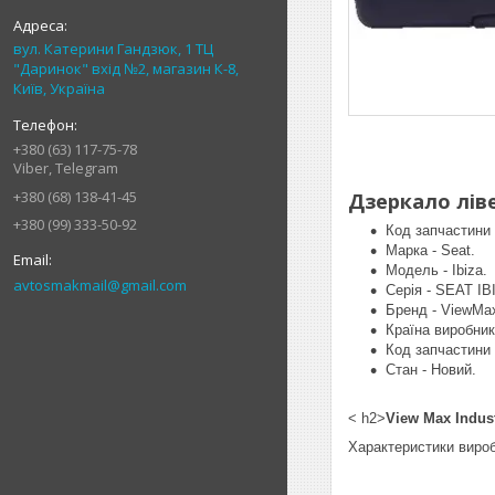
вул. Катерини Гандзюк, 1 ТЦ
"Даринок" вхід №2, магазин К-8,
Київ, Україна
+380 (63) 117-75-78
Viber, Telegram
+380 (68) 138-41-45
Дзеркало ліве
+380 (99) 333-50-92
Код запчастини 
Марка - Seat.
Модель - Ibiza.
avtosmakmail@gmail.com
Серія - SEAT IB
Бренд - ViewMa
Країна виробник
Код запчастини
Стан - Новий.
< h2>
View Max Indust
Характеристики вироб