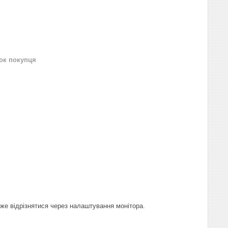
нок покупця
оже відрізнятися через налаштування монітора.