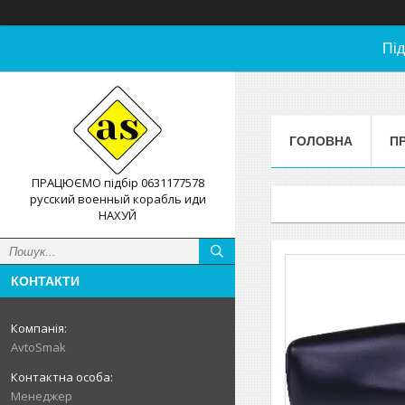
Під
ГОЛОВНА
П
ПРАЦЮЄМО підбір 0631177578
русский военный корабль иди
НАХУЙ
КОНТАКТИ
AvtoSmak
Менеджер