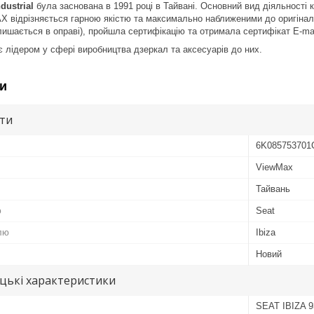
dustrial
була заснована в 1991 році в Тайвані. Основний вид діяльності 
 відрізняється гарною якістю та максимально наближеними до оригінал
лишається в оправі), пройшла сертифікацію та отримала сертифікат Е-ma
лідером у сфері виробництва дзеркал та аксесуарів до них.
и
ути
6K085753701
ViewMax
Тайвань
ю
Seat
лю
Ibiza
Новий
цькі характеристики
SEAT IBIZA 9