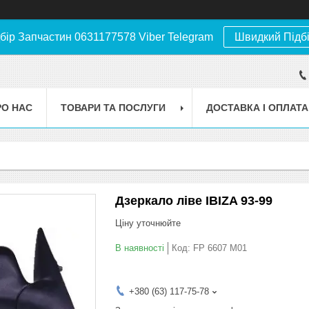
бір Запчастин 0631177578 Viber Telegram
Швидкий Підб
РО НАС
ТОВАРИ ТА ПОСЛУГИ
ДОСТАВКА І ОПЛАТА
Дзеркало ліве IBIZA 93-99
Ціну уточнюйте
В наявності
Код:
FP 6607 M01
+380 (63) 117-75-78