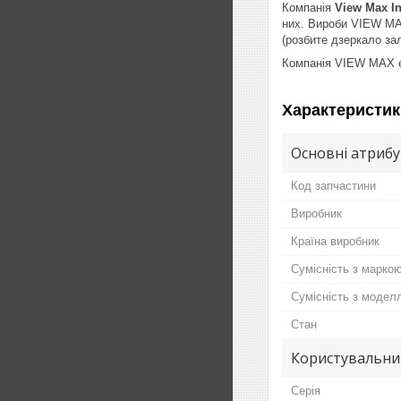
Компанія
View Max In
них. Вироби VIEW MAX
(розбите дзеркало за
Компанія VIEW MAX є 
Характеристик
Основні атриб
Код запчастини
Виробник
Країна виробник
Сумісність з марко
Сумісність з модел
Стан
Користувальни
Серія