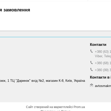
я замовлення
+380 (63) 
Viber, Tel
+380 (68) 
+380 (99) 
зюк, 1 ТЦ "Даринок" вхід №2, магазин К-8, Київ, Україна
avtosmakm
Сайт створений на маркетплейсі
Prom.ua