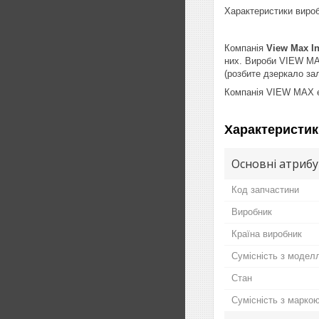
Характеристики вироб
Компанія
View Max In
них. Вироби VIEW MAX
(розбите дзеркало за
Компанія VIEW MAX є 
Характеристик
Основні атриб
Код запчастини
Виробник
Країна виробник
Сумісність з модел
Стан
Сумісність з марко