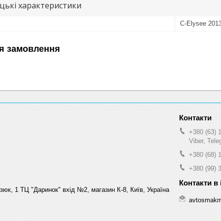
цькі характеристики
C-Elysee 2013
я замовлення
+380 (63) 
Viber, Tel
+380 (68) 
+380 (99) 
зюк, 1 ТЦ "Даринок" вхід №2, магазин К-8, Київ, Україна
avtosmakm