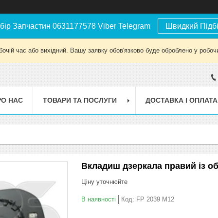
бір Запчастин 0631177578 Viber Telegram
Швидкий Підб
бочій час або вихідний. Вашу заявку обов'язково буде оброблено у робочи
РО НАС
ТОВАРИ ТА ПОСЛУГИ
ДОСТАВКА І ОПЛАТА
Вкладиш дзеркала правий із об
Ціну уточнюйте
В наявності
Код:
FP 2039 M12