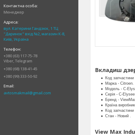
Менеджер
вул. Катерини Гандзюк, 1 ТЦ
"Даринок" вхід №2, магазин К-8,
Київ, Україна
+380 (63) 117-75-78
Viber, Telegram
+380 (68) 138-41-45
Вкладиш дзерк
+380 (99) 333-50-92
Код запчастини 
Марка - Citroen.
Модель - C-Elys
avtosmakmail@gmail.com
Серія - C-Elysee
Бренд - ViewMa
Країна виробник
Код запчастини 
Стан - Новий .
View Max Indus