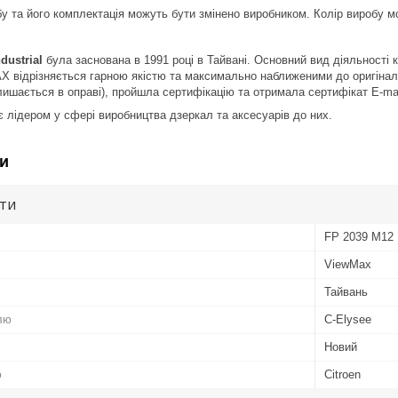
у та його комплектація можуть бути змінено виробником. Колір виробу м
dustrial
була заснована в 1991 році в Тайвані. Основний вид діяльності 
 відрізняється гарною якістю та максимально наближеними до оригінал
лишається в оправі), пройшла сертифікацію та отримала сертифікат Е-ma
лідером у сфері виробництва дзеркал та аксесуарів до них.
и
ути
FP 2039 M12
ViewMax
Тайвань
лю
C-Elysee
Новий
ю
Citroen