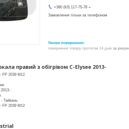
+380 (63) 117-75-78
Замовлення тільки за телефоном
повернення товару протягом 14 днів
за раху
ала правий з обігрівом C-Elysee 2013-
- FP 2039 M12.
ee.
 2013-.
x.
 - Тайвань.
- FP 2039 M12.
trial