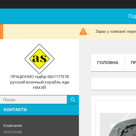
Під
Зараз у компанії неро
ГОЛОВНА
П
ПРАЦЮЄМО підбір 0631177578
русский военный корабль иди
НАХУЙ
КОНТАКТИ
AvtoSmak