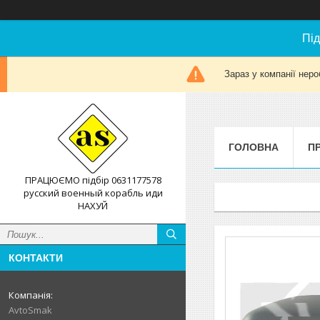
Під
Зараз у компанії неро
ГОЛОВНА
П
ПРАЦЮЄМО підбір 0631177578
русский военный корабль иди
НАХУЙ
КОНТАКТИ
AvtoSmak