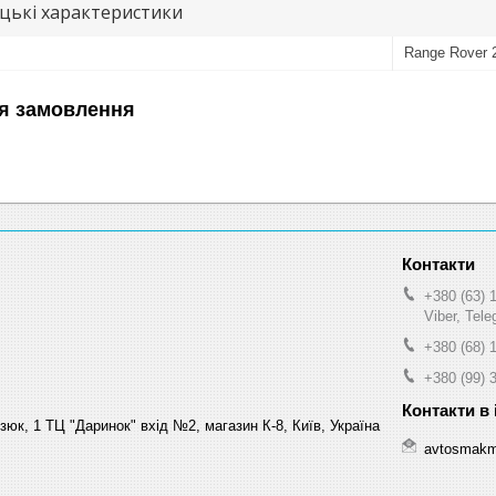
цькі характеристики
Range Rover 
я замовлення
+380 (63) 
Viber, Tel
+380 (68) 
+380 (99) 
зюк, 1 ТЦ "Даринок" вхід №2, магазин К-8, Київ, Україна
avtosmakm