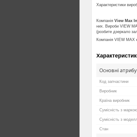
Характеристики вироб
Компанія
View Max In
них. Вироби VIEW MAX
(розбите дзеркало за
Компанія VIEW MAX є 
Характеристик
Основні атриб
Код запчастини
Виробник
Країна виробник
Сумісність з марко
Сумісність з модел
Стан