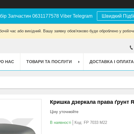
бір Запчастин 0631177578 Viber Telegram
Швидкий Підб
бочій час або вихідний. Вашу заявку обов'язково буде оброблено у робочи
РО НАС
ТОВАРИ ТА ПОСЛУГИ
ДОСТАВКА І ОПЛАТА
Кришка дзеркала права ґрунт R
Ціну уточнюйте
В наявності
Код:
FP 7033 M22