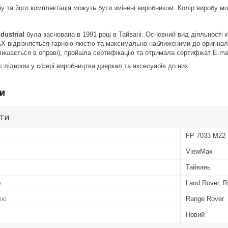
у та його комплектація можуть бути змінені виробником. Колір виробу м
dustrial
була заснована в 1991 році в Тайвані. Основний вид діяльності 
 відрізняється гарною якістю та максимально наближеними до оригінал
лишається в оправі), пройшла сертифікацію та отримала сертифікат Е-ma
лідером у сфері виробництва дзеркал та аксесуарів до них.
и
ути
FP 7033 M22
ViewMax
Тайвань
ю
Land Rover, R
лю
Range Rover
Новий