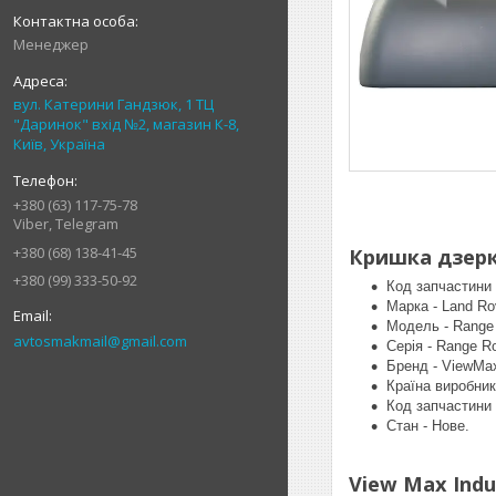
Менеджер
вул. Катерини Гандзюк, 1 ТЦ
"Даринок" вхід №2, магазин К-8,
Київ, Україна
+380 (63) 117-75-78
Viber, Telegram
+380 (68) 138-41-45
Кришка дзерка
+380 (99) 333-50-92
Код запчастини 
Марка - Land Ro
Модель - Range 
avtosmakmail@gmail.com
Серія - Range R
Бренд - ViewMa
Країна виробник
Код запчастини 
Стан - Нове.
View Max Indus