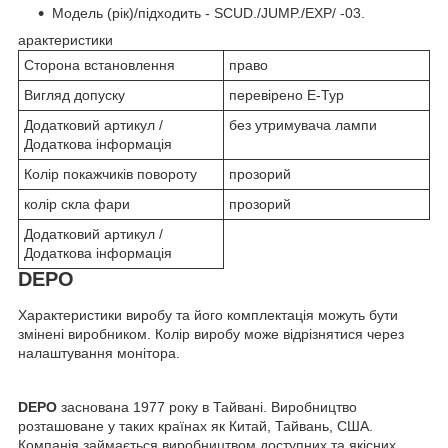
Модель (рік)/підходить - SCUD./JUMP./EXP/ -03.
арактеристики
Сторона встановлення
право
Вигляд допуску
перевірено E-Typ
Додатковий артикул /
без утримувача лампи
Додаткова інформація
Колір покажчиків повороту
прозорий
колір скла фари
прозорий
Додатковий артикул /
Додаткова інформація
DEPO
Характеристики виробу та його комплектація можуть бути
змінені виробником. Колір виробу може відрізнятися через
налаштування монітора.
DEPO
заснована 1977 року в Тайвані. Виробництво
розташоване у таких країнах як Китай, Тайвань, США.
Компанія займається виробництвом доступних та якісних