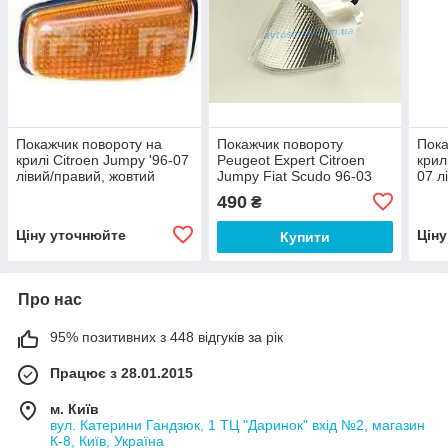
Покажчик повороту на
Покажчик повороту
Пока
крилі Citroen Jumpy '96-07
Peugeot Expert Citroen
крил
лівий/правий, жовтий
Jumpy Fiat Scudo 96-03
07 л
(TYC)
9406303547
(TYC
490
₴
Ціну уточнюйте
Цін
Купити
Про нас
95% позитивних з 448 відгуків за рік
Працює з 28.01.2015
м. Київ
вул. Катерини Гандзюк, 1 ТЦ "Даринок" вхід №2, магазин
К-8, Київ, Україна