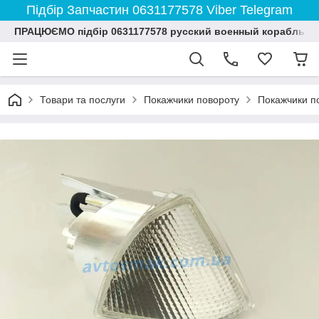
Підбір Запчастин 0631177578 Viber Telegram
ПРАЦЮЄМО підбір 0631177578 русский военный корабль и
Товари та послуги
Покажчики повороту
Покажчики п